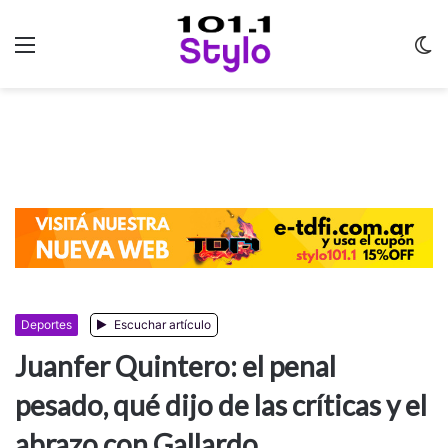
Menu
C
m
Deportes
Escuchar artículo
Juanfer Quintero: el penal
pesado, qué dijo de las críticas y el
abrazo con Gallardo