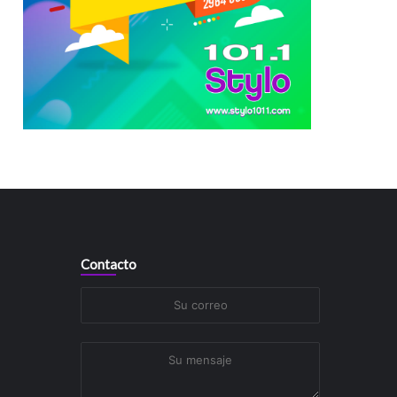
Contacto
Su
correo
Su
mensaje