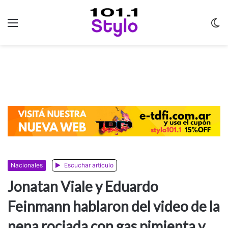
Menu
C
m
Nacionales
Escuchar artículo
Jonatan Viale y Eduardo
Feinmann hablaron del video de la
nena rociada con gas pimienta y