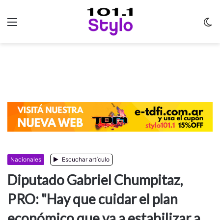
Menu
C
m
Nacionales
Escuchar artículo
Diputado Gabriel Chumpitaz,
PRO: "Hay que cuidar el plan
económico que va a estabilizar a