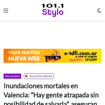
Menu
C
m
Nacionales
Escuchar artículo
Inundaciones mortales en
Valencia: "Hay gente atrapada sin
posibilidad de salvarla", aseguran