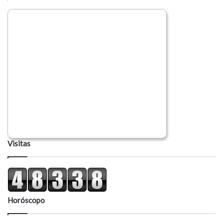
i
o
Visitas
Horóscopo