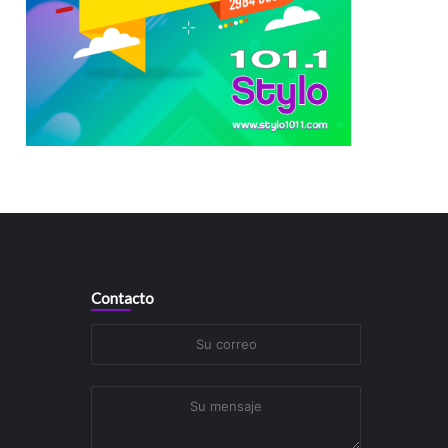
Contacto
Su
correo
Su
mensaje