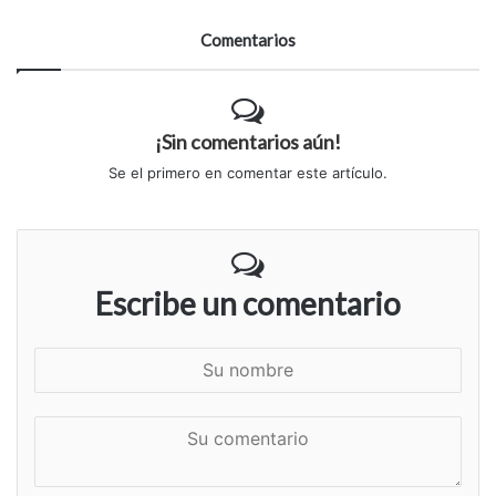
Comentarios
¡Sin comentarios aún!
Se el primero en comentar este artículo.
Escribe un comentario
S
u
n
S
o
u
m
c
b