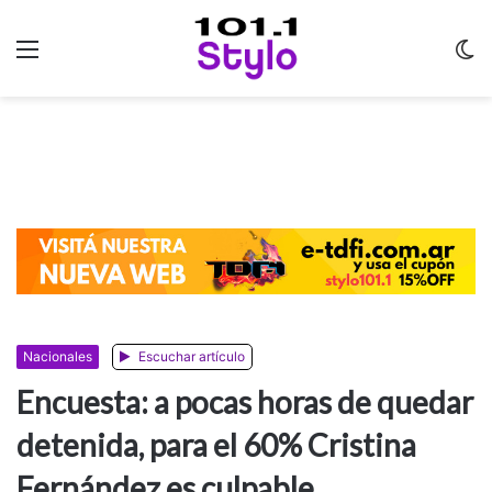
Menu
C
m
Nacionales
Escuchar artículo
Encuesta: a pocas horas de quedar
detenida, para el 60% Cristina
Fernández es culpable