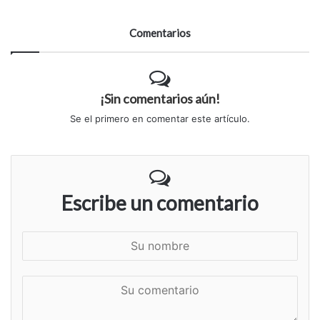
Comentarios
¡Sin comentarios aún!
Se el primero en comentar este artículo.
Escribe un comentario
S
u
n
S
o
u
m
c
b