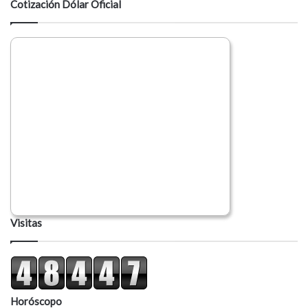
Cotización Dólar Oficial
r
i
o
Visitas
Horóscopo