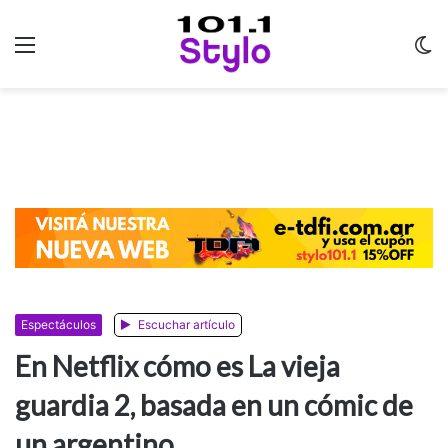
Menu
C
m
Espectáculos
Escuchar artículo
En Netflix cómo es La vieja
guardia 2, basada en un cómic de
un argentino