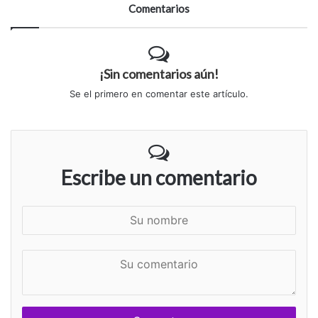
Comentarios
¡Sin comentarios aún!
Se el primero en comentar este artículo.
Escribe un comentario
S
u
n
S
o
u
m
c
b
o
r
m
e