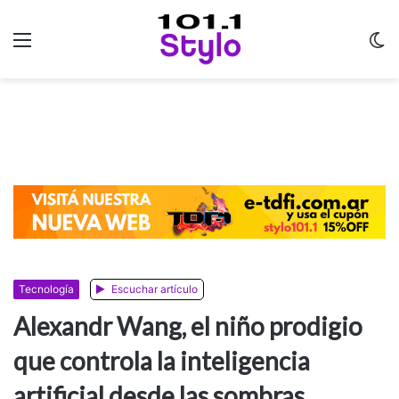
Menu
C
m
Tecnología
Escuchar artículo
Alexandr Wang, el niño prodigio
que controla la inteligencia
artificial desde las sombras