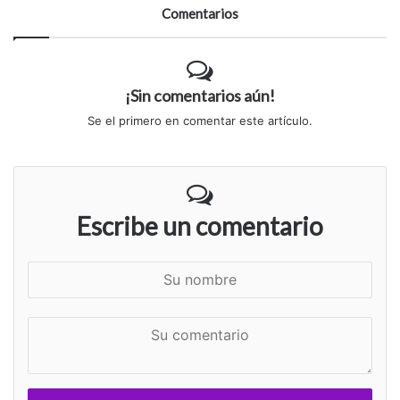
Comentarios
¡Sin comentarios aún!
Se el primero en comentar este artículo.
Escribe un comentario
S
u
n
S
o
u
m
c
b
o
r