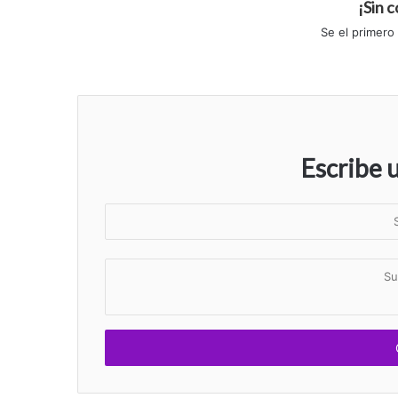
¡Sin 
Se el primero
Escribe 
S
u
n
S
o
u
m
c
b
o
r
m
e
e
n
t