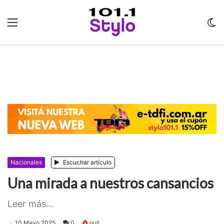
Menu
C
m
Nacionales
Escuchar artículo
Una mirada a nuestros cansancios
Leer más...
10 Mayo 2025
0
null