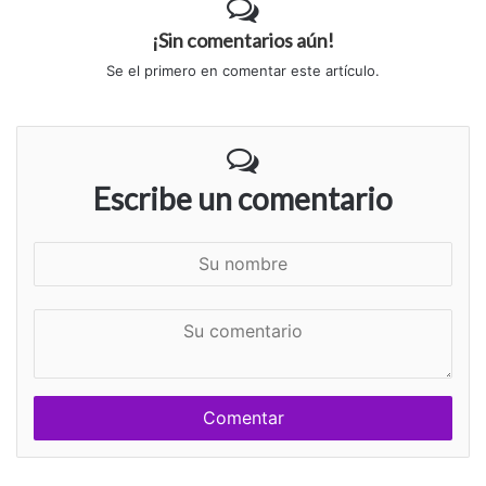
¡Sin comentarios aún!
Se el primero en comentar este artículo.
Escribe un comentario
S
u
n
S
o
u
m
c
b
o
r
m
e
e
n
t