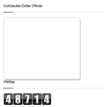
a
Cotización Dólar Oficial
r
i
o
Visitas