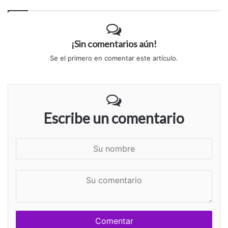
¡Sin comentarios aún!
Se el primero en comentar este artículo.
Escribe un comentario
S
u
n
S
o
u
m
c
b
o
r
m
e