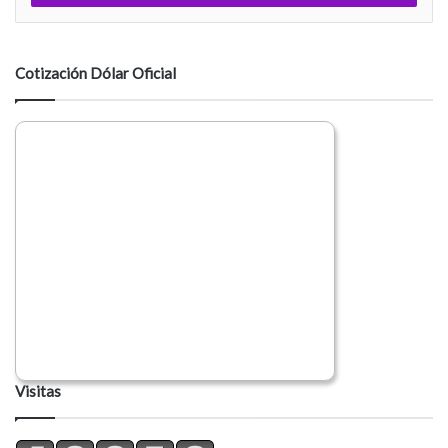
e
n
t
a
Cotización Dólar Oficial
r
i
o
Visitas