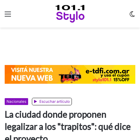
Menu
C
m
Nacionales
Escuchar artículo
La ciudad donde proponen
legalizar a los "trapitos": qué dice
el proyecto