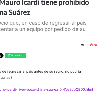
 Mauro Icardi tiene prohibido
ina Suárez
ció que, en caso de regresar al país
esentar a un equipo por pedido de su
0
null
WhatsApp
 de regresar al país antes de su retiro, no podría
Cuál es?
auro-icardi-river-boca-china-suarez_0_4Ve9upQB00.html