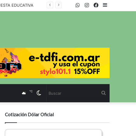
WhatsApp
Twitter
Instagram
Facebook
Sidebar
UESTA EDUCATIVA
℃
Cambiar
Buscar
modo
Cotización Dólar Oficial