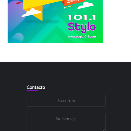
Contacto
Su
correo
Su
mensaje