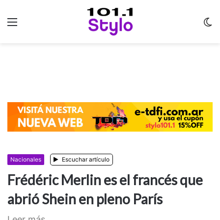
Menu
C
m
Nacionales
Escuchar artículo
Frédéric Merlin es el francés que
abrió Shein en pleno París
Leer más...