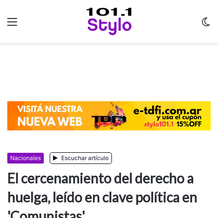
Menu
C
m
Nacionales
Escuchar artículo
El cercenamiento del derecho a
huelga, leído en clave política en
'Comunistas'