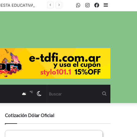
WhatsApp
Twitter
Instagram
Facebook
Sidebar
UESTA EDUCATIVA
℃
Cambiar
Buscar
modo
Cotización Dólar Oficial