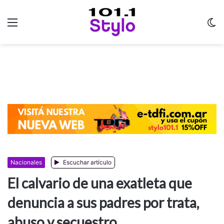
Menu
C
m
Nacionales
Escuchar artículo
El calvario de una exatleta que
denuncia a sus padres por trata,
abuso y secuestro