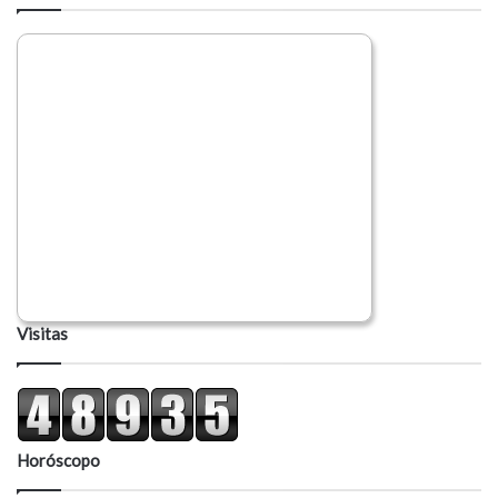
i
o
Visitas
Horóscopo