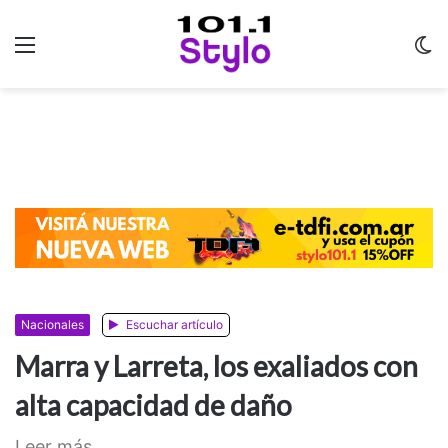
Menu
C
m
Nacionales
Escuchar artículo
Marra y Larreta, los exaliados con
alta capacidad de daño
Leer más...