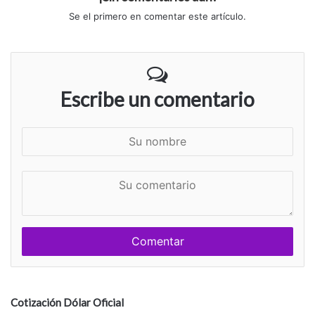
Se el primero en comentar este artículo.
Escribe un comentario
S
u
n
S
o
u
m
c
b
o
r
m
e
e
n
t
a
Cotización Dólar Oficial
r