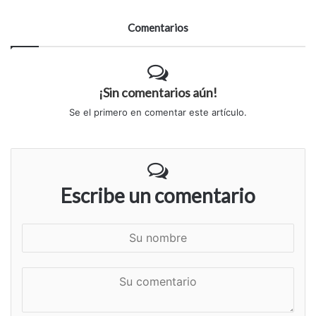
Comentarios
¡Sin comentarios aún!
Se el primero en comentar este artículo.
Escribe un comentario
S
u
n
S
o
u
m
c
b