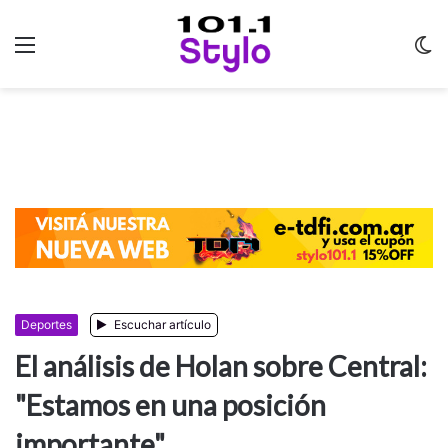
Menu
C
m
Deportes
Escuchar artículo
El análisis de Holan sobre Central:
"Estamos en una posición
importante"