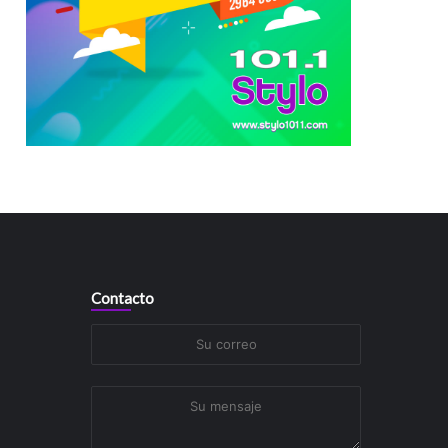
Contacto
Su
correo
Su
mensaje