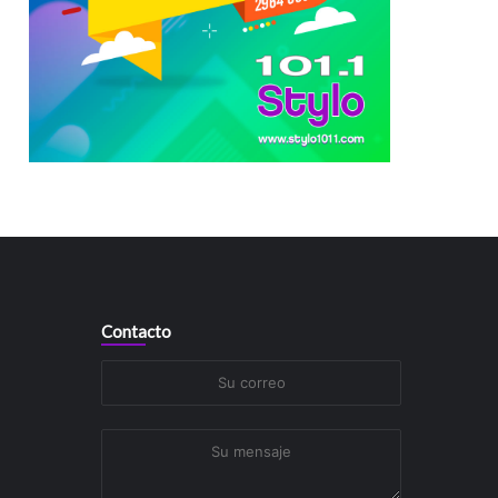
Contacto
Su
correo
Su
mensaje