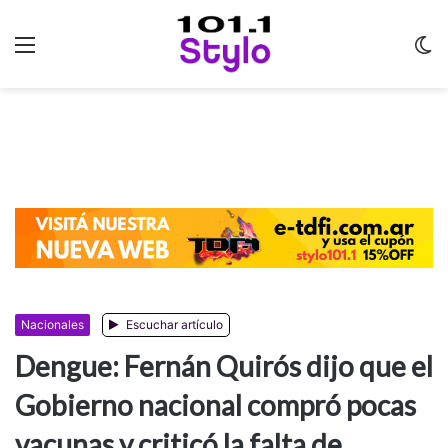
Menu
C
m
Nacionales
Escuchar artículo
Dengue: Fernán Quirós dijo que el
Gobierno nacional compró pocas
vacunas y criticó la falta de