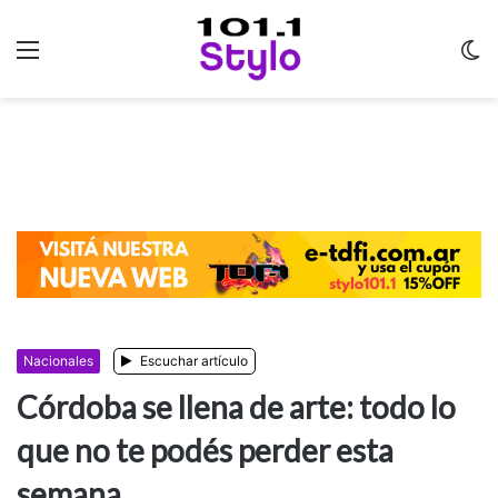
Menu
C
m
Nacionales
Escuchar artículo
Córdoba se llena de arte: todo lo
que no te podés perder esta
semana