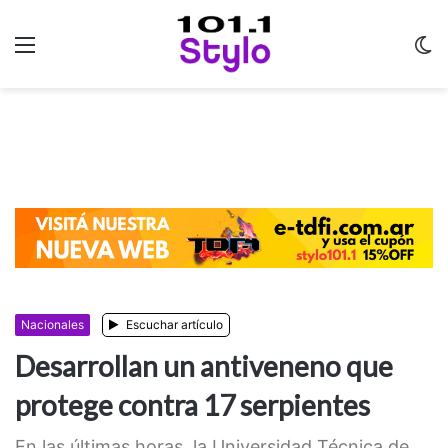
Menu
C
m
Nacionales
Escuchar artículo
Desarrollan un antiveneno que
protege contra 17 serpientes
En las últimas horas, la Universidad Técnica de