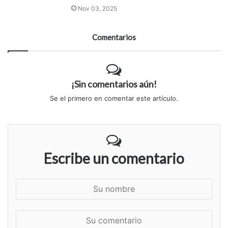
Nov 03, 2025
Comentarios
¡Sin comentarios aún!
Se el primero en comentar este artículo.
Escribe un comentario
S
u
n
S
o
u
m