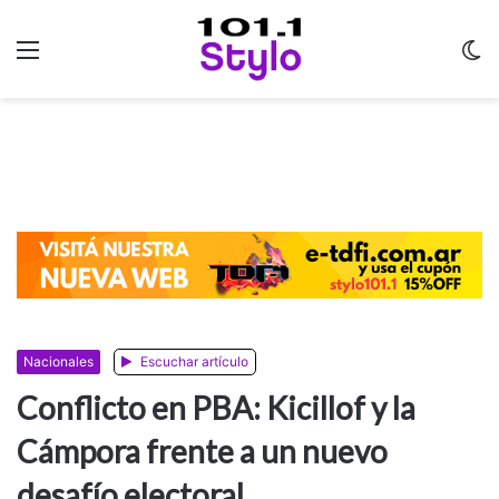
Menu
C
m
Nacionales
Escuchar artículo
Conflicto en PBA: Kicillof y la
Cámpora frente a un nuevo
desafío electoral