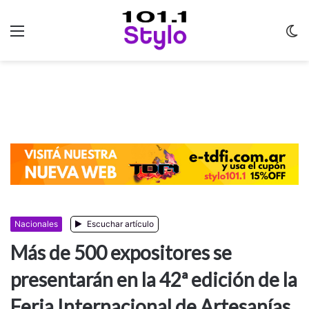
Menu
C
m
Nacionales
Escuchar artículo
Más de 500 expositores se
presentarán en la 42ª edición de la
Feria Internacional de Artesanías