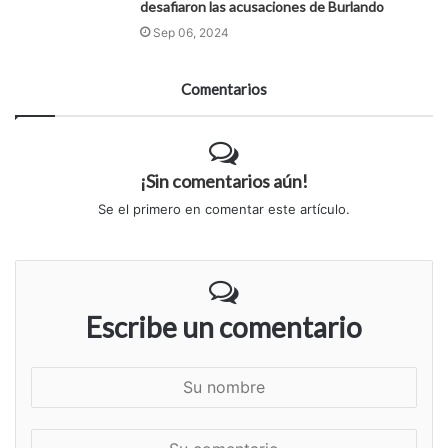
desafiaron las acusaciones de Burlando
Sep 06, 2024
Comentarios
¡Sin comentarios aún!
Se el primero en comentar este artículo.
Escribe un comentario
S
u
n
S
o