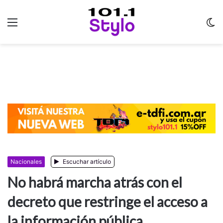
Menu
C
m
Nacionales
Escuchar artículo
No habrá marcha atrás con el
decreto que restringe el acceso a
la información pública