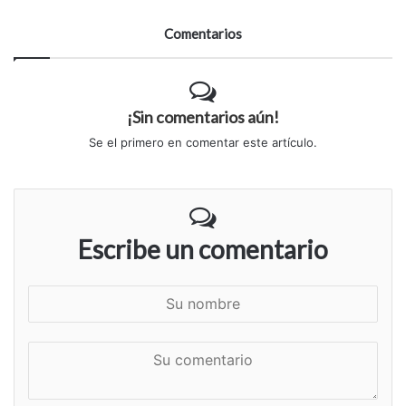
Comentarios
¡Sin comentarios aún!
Se el primero en comentar este artículo.
Escribe un comentario
S
u
n
S
o
u
m
c
b