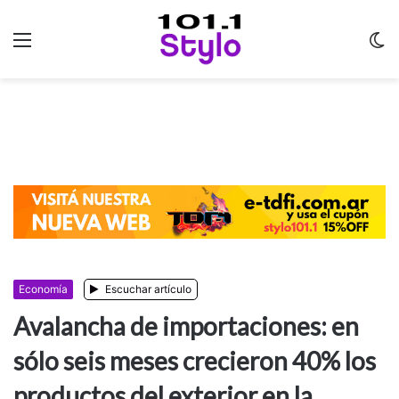
Menu
C
m
Economía
Escuchar artículo
Avalancha de importaciones: en
sólo seis meses crecieron 40% los
productos del exterior en la