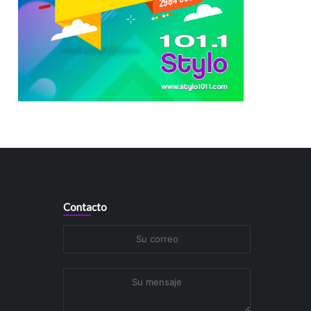
Contacto
Su
correo
Su
mensaje