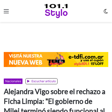
Menu
C
m
Nacionales
Escuchar artículo
Alejandra Vigo sobre el rechazo a
Ficha Limpia: "El gobierno de
Milei terminó siendo funcional al