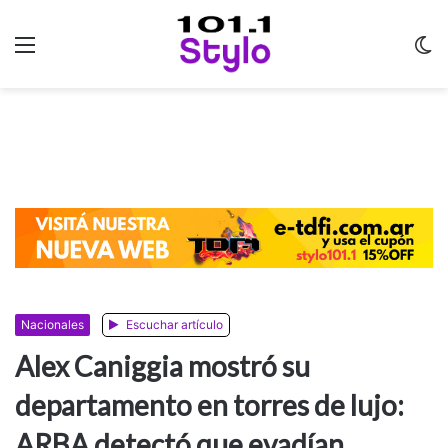
Menu
C
m
Nacionales
Escuchar artículo
Alex Caniggia mostró su
departamento en torres de lujo:
ARBA detectó que evadían