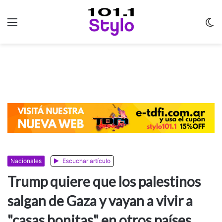
Menu
C
m
Nacionales
Escuchar artículo
Trump quiere que los palestinos
salgan de Gaza y vayan a vivir a
"casas bonitas" en otros países