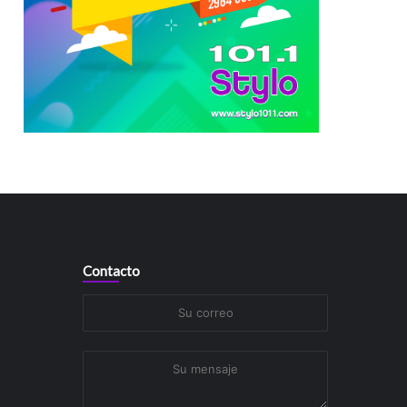
Contacto
Su
correo
Su
mensaje