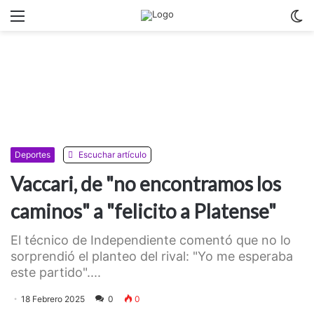
Menu
C
m
Deportes
Escuchar artículo
Vaccari, de "no encontramos los
caminos" a "felicito a Platense"
El técnico de Independiente comentó que no lo
sorprendió el planteo del rival: "Yo me esperaba
este partido"....
18 Febrero 2025
0
0