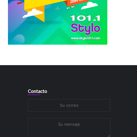
Contacto
Su
correo
Su
mensaje