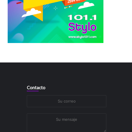
Contacto
Su
correo
Su
mensaje