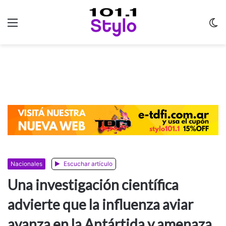
Menu
C
m
Nacionales
Escuchar artículo
Una investigación científica
advierte que la influenza aviar
avanza en la Antártida y amenaza