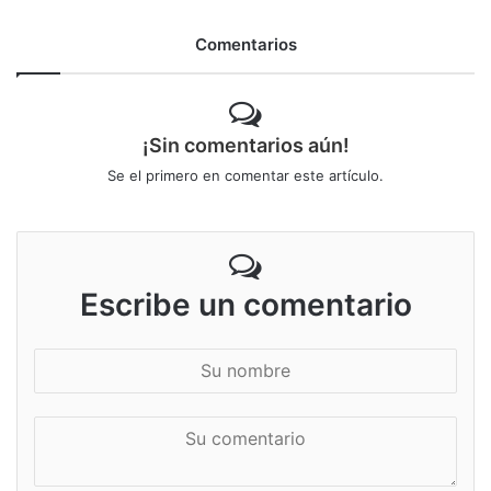
Comentarios
¡Sin comentarios aún!
Se el primero en comentar este artículo.
Escribe un comentario
S
u
n
S
o
u
m
c
b