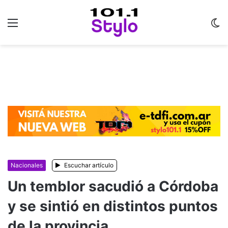
Menu
C
m
Nacionales
Escuchar artículo
Un temblor sacudió a Córdoba
y se sintió en distintos puntos
de la provincia