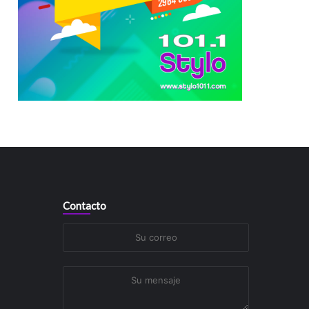
Contacto
Su
correo
Su
mensaje