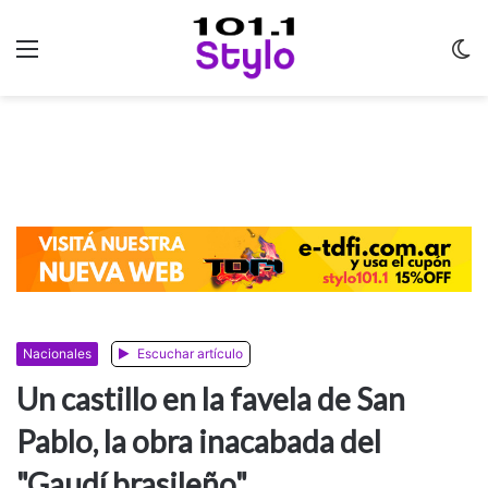
Menu
C
m
Nacionales
Escuchar artículo
Un castillo en la favela de San
Pablo, la obra inacabada del
"Gaudí brasileño"