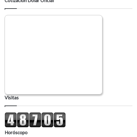
Cotización Dólar Oficial
r
i
o
Visitas
Horóscopo