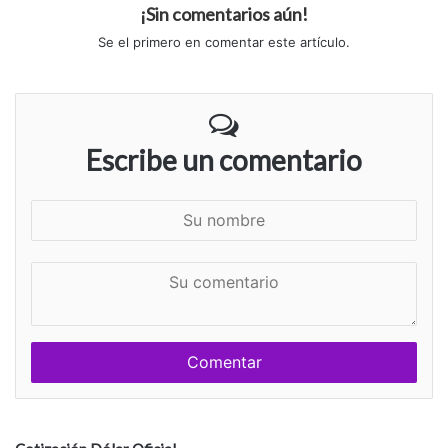
¡Sin comentarios aún!
Se el primero en comentar este artículo.
Escribe un comentario
S
u
n
S
o
u
m
c
b
o
r
m
e
e
n
t
a