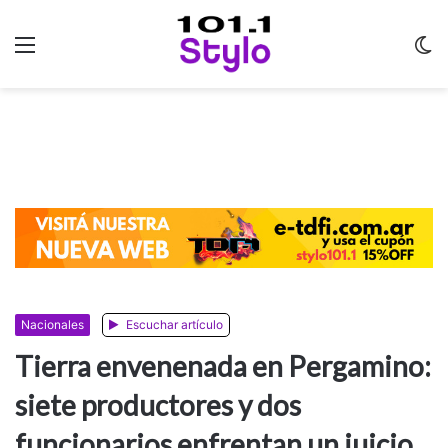
Menu
C
m
Nacionales
Escuchar artículo
Tierra envenenada en Pergamino:
siete productores y dos
funcionarios enfrentan un juicio