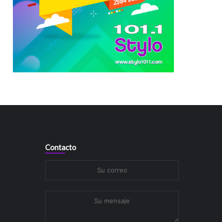
Contacto
Su
correo
Su
mensaje