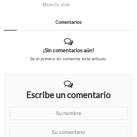
Ene 05, 2026
Comentarios
¡Sin comentarios aún!
Se el primero en comentar este artículo.
Escribe un comentario
S
u
n
S
o
u
m