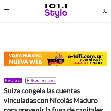
Menu
C
m
Nacionales
Escuchar artículo
Suiza congela las cuentas
vinculadas con Nicolás Maduro
para prevenir la fuga de capitales