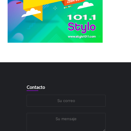
Contacto
Su
correo
Su
mensaje